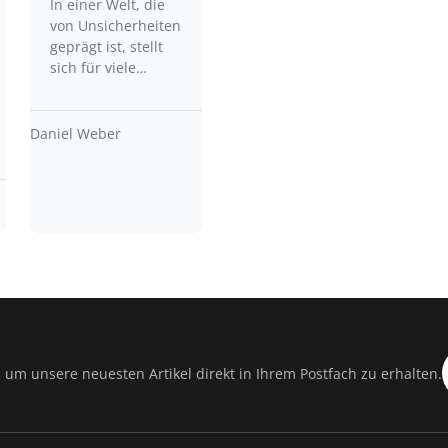
In einer Welt, die
von Unsicherheiten
geprägt ist, stellt
sich für viele…
Daniel Weber
 um unsere neuesten Artikel direkt in Ihrem Postfach zu erhalten.