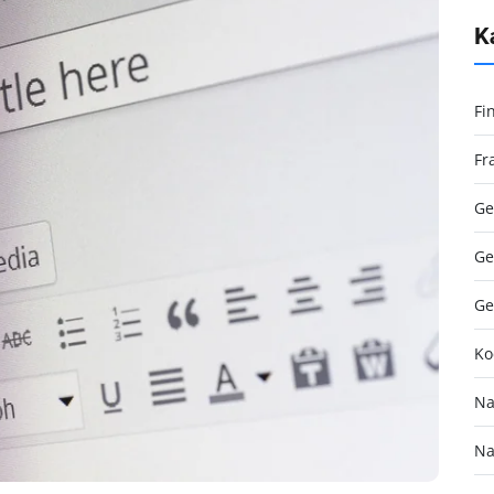
K
Fi
Fr
Ge
Ge
Ge
Ko
Na
Na