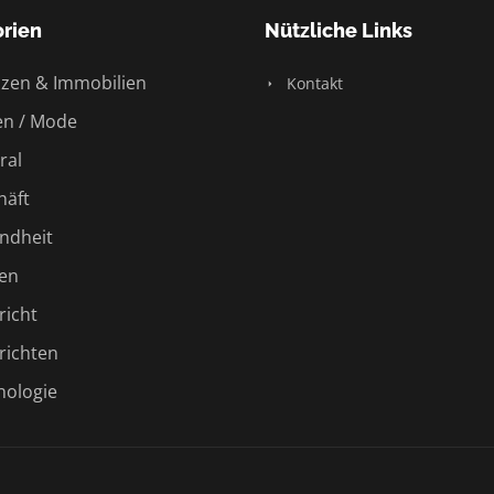
rien
Nützliche Links
zen & Immobilien
Kontakt
n / Mode
ral
äft
ndheit
en
icht
ichten
ologie