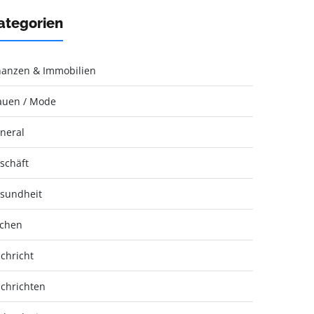
ategorien
nanzen & Immobilien
auen / Mode
neral
schäft
sundheit
chen
chricht
chrichten