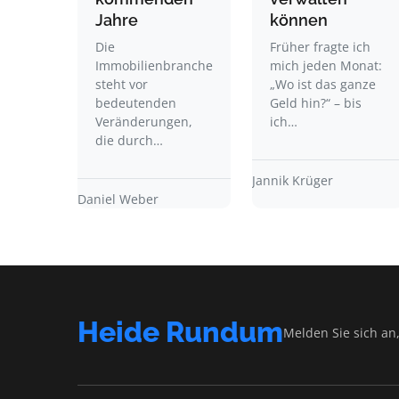
Jahre
können
Die
Früher fragte ich
Immobilienbranche
mich jeden Monat:
steht vor
„Wo ist das ganze
bedeutenden
Geld hin?“ – bis
Veränderungen,
ich…
die durch…
Jannik Krüger
Daniel Weber
Heide Rundum
Melden Sie sich an,