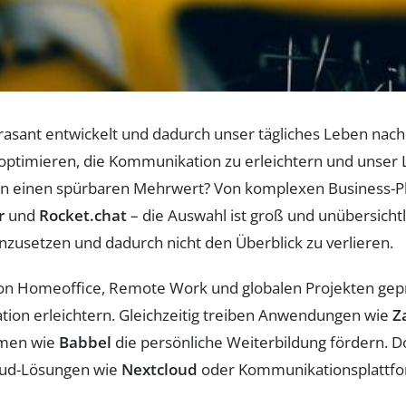
en rasant entwickelt und dadurch unser tägliches Leben nac
zu optimieren, die Kommunikation zu erleichtern und unser
bieten einen spürbaren Mehrwert? Von komplexen Business-
r
und
Rocket.chat
– die Auswahl ist groß und unübersichtl
nzusetzen und dadurch nicht den Überblick zu verlieren.
von Homeoffice, Remote Work und globalen Projekten gep
ion erleichtern. Gleichzeitig treiben Anwendungen wie
Z
rmen wie
Babbel
die persönliche Weiterbildung fördern. D
loud-Lösungen wie
Nextcloud
oder Kommunikationsplattf