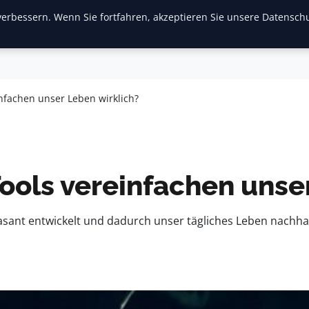
erbessern. Wenn Sie fortfahren, akzeptieren Sie unsere Datenschu
inanzen & Immobilien
Frauen / Mode
General
Ges
infachen unser Leben wirklich?
ools vereinfachen unse
 rasant entwickelt und dadurch unser tägliches Leben nachha