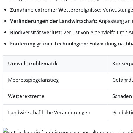
Zunahme extremer Wetterereignisse:
Verwüstungen
Veränderungen der Landwirtschaft:
Anpassung an n
Biodiversitätsverlust:
Verlust von Artenvielfalt mit
Förderung grüner Technologien:
Entwicklung nachha
Umweltproblematik
Konseq
Meeresspiegelanstieg
Gefährdu
Wetterextreme
Schäden 
Landwirtschaftliche Veränderungen
Produkti