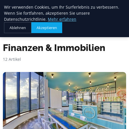
Heide Rundum
Wir verwenden Cookies, um Ihr Surferlebnis zu verbessern.
Wenn Sie fortfahren, akzeptieren Sie unsere
Datenschutzrichtlinie.
Mehr erfahren
Ablehnen
Akzeptieren
Startseite
Finanzen & Immobilien
Finanzen & Immobilien
12 Artikel