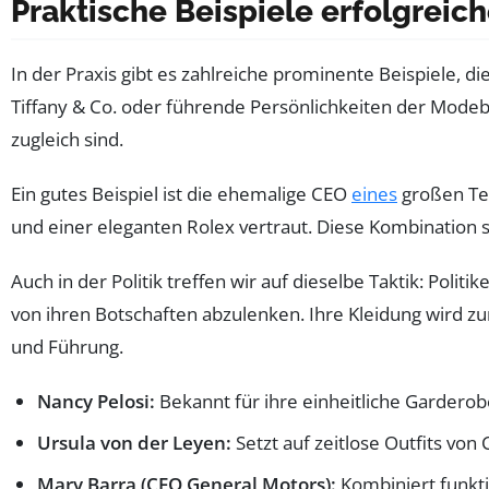
Praktische Beispiele erfolgreic
In der Praxis gibt es zahlreiche prominente Beispiele, di
Tiffany & Co. oder führende Persönlichkeiten der Modebr
zugleich sind.
Ein gutes Beispiel ist die ehemalige CEO
eines
großen Tec
und einer eleganten Rolex vertraut. Diese Kombination si
Auch in der Politik treffen wir auf dieselbe Taktik: Polit
von ihren Botschaften abzulenken. Ihre Kleidung wird z
und Führung.
Nancy Pelosi:
Bekannt für ihre einheitliche Garderob
Ursula von der Leyen:
Setzt auf zeitlose Outfits von
Mary Barra (CEO General Motors):
Kombiniert funkti