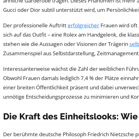
ähnliche Garderobe tragen. Dieses Phänomen ist mehr al
Gucci oder Dior subtil unterstützt wird, um Persönlichkei
Der professionelle Auftritt
erfolgreicher
Frauen wird oft
sich auf das Outfit – eine Rolex am Handgelenk, die kla
stehen wie die Aussagen oder Visionen der Trägerin
selb
Zusammenspiel aus Selbstdarstellung, Zeitmanagement 
Interessanterweise wächst die Zahl der weiblichen Führ
Obwohl Frauen damals lediglich 7,4 % der Plätze einnahm
einer breiten Öffentlichkeit präsent und dabei unverwech
unnötige Entscheidungsprozesse zu minimieren und Konz
Die Kraft des Einheitslooks: Wi
Der berühmte deutsche Philosoph Friedrich Nietzsche prä