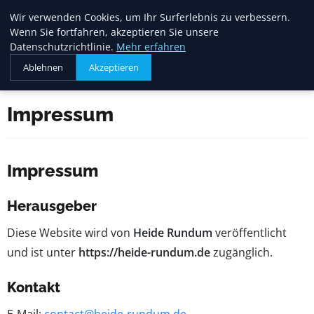
Heide Rundum
Wir verwenden Cookies, um Ihr Surferlebnis zu verbessern.
Wenn Sie fortfahren, akzeptieren Sie unsere
Datenschutzrichtlinie.
Mehr erfahren
Ablehnen
Akzeptieren
Startseite
Impressum
Impressum
Impressum
Herausgeber
Diese Website wird von
Heide Rundum
veröffentlicht
und ist unter
https://heide-rundum.de
zugänglich.
Kontakt