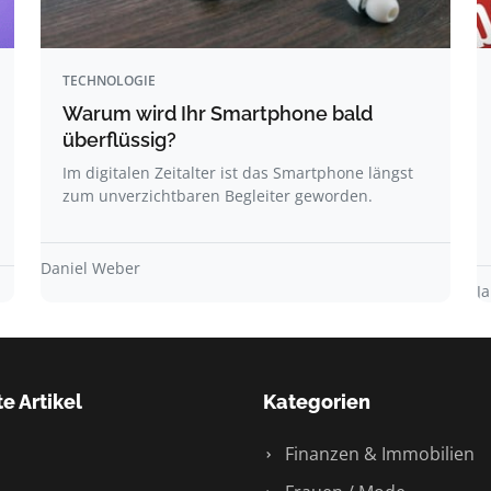
TECHNOLOGIE
Warum wird Ihr Smartphone bald
überflüssig?
Im digitalen Zeitalter ist das Smartphone längst
zum unverzichtbaren Begleiter geworden.
Daniel Weber
J
e Artikel
Kategorien
Finanzen & Immobilien