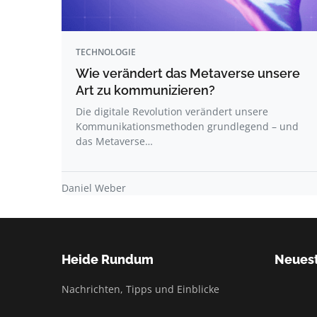
TECHNOLOGIE
Wie verändert das Metaverse unsere
Art zu kommunizieren?
Die digitale Revolution verändert unsere
Kommunikationsmethoden grundlegend – und
das Metaverse…
Daniel Weber
Heide Rundum
Neuest
Nachrichten, Tipps und Einblicke