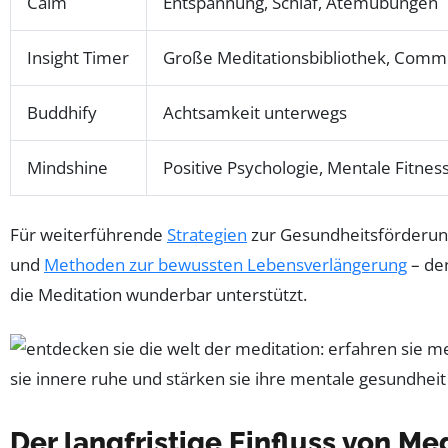
Calm
Entspannung, Schlaf, Atemübungen
Insight Timer
Große Meditationsbibliothek, Comm
Buddhify
Achtsamkeit unterwegs
Mindshine
Positive Psychologie, Mentale Fitnes
Für weiterführende
Strategien
zur Gesundheitsförderung 
und
Methoden zur bewussten Lebensverlängerung
– de
die Meditation wunderbar unterstützt.
Der langfristige Einfluss von M