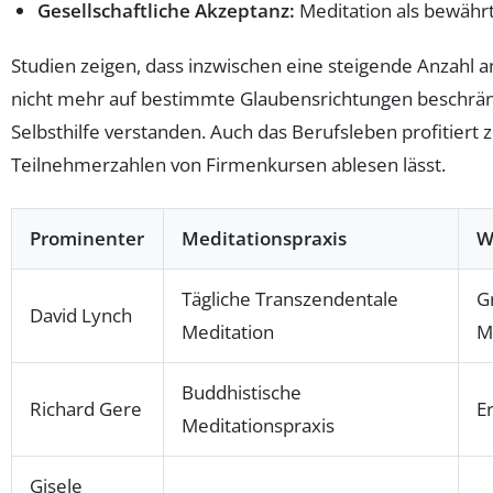
Gesellschaftliche Akzeptanz:
Meditation als bewähr
Studien zeigen, dass inzwischen eine steigende Anzahl a
nicht mehr auf bestimmte Glaubensrichtungen beschrän
Selbsthilfe verstanden. Auch das Berufsleben profitier
Teilnehmerzahlen von Firmenkursen ablesen lässt.
Prominenter
Meditationspraxis
W
Tägliche Transzendentale
G
David Lynch
Meditation
M
Buddhistische
Richard Gere
E
Meditationspraxis
Gisele