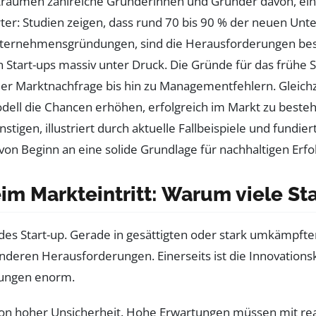
träumen zahlreiche Gründerinnen und Gründer davon, ein 
 härter: Studien zeigen, dass rund 70 bis 90 % der neuen U
nternehmensgründungen, sind die Herausforderungen bes
art-ups massiv unter Druck. Die Gründe für das frühe Sche
 Marktnachfrage bis hin zu Managementfehlern. Gleichzeit
ll die Chancen erhöhen, erfolgreich im Markt zu bestehen
tigen, illustriert durch aktuelle Fallbeispiele und fundier
von Beginn an eine solide Grundlage für nachhaltigen Erfo
m Markteintritt: Warum viele Sta
jedes Start-up. Gerade in gesättigten oder stark umkämpfte
deren Herausforderungen. Einerseits ist die Innovationskr
rungen enorm.
 von hoher Unsicherheit. Hohe Erwartungen müssen mit re