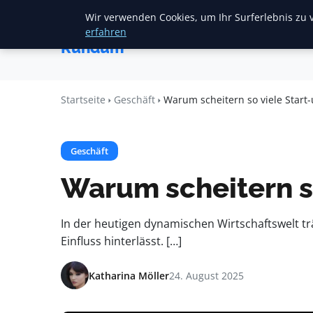
Wir verwenden Cookies, um Ihr Surferlebnis zu v
Startseite
F
Heide
erfahren
Rundum
Startseite
Geschäft
Warum scheitern so viele Start-
Geschäft
Warum scheitern so
In der heutigen dynamischen Wirtschaftswelt t
Einfluss hinterlässt. […]
Katharina Möller
24. August 2025