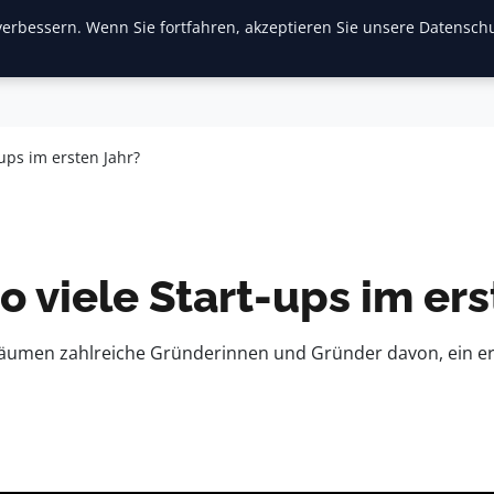
erbessern. Wenn Sie fortfahren, akzeptieren Sie unsere Datenschu
inanzen & Immobilien
Frauen / Mode
General
Ges
ups im ersten Jahr?
 viele Start-ups im ers
räumen zahlreiche Gründerinnen und Gründer davon, ein erf