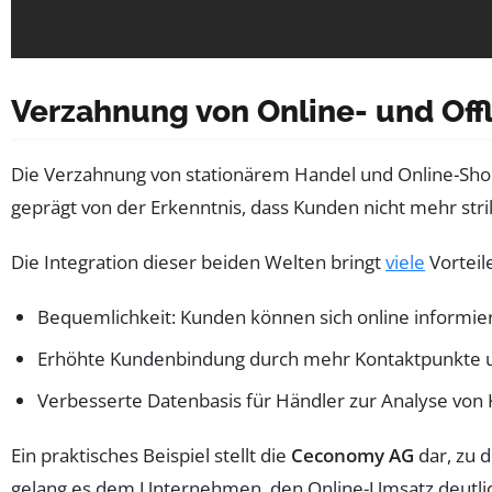
Verzahnung von Online- und Of
Die Verzahnung von stationärem Handel und Online-Sho
geprägt von der Erkenntnis, dass Kunden nicht mehr stri
Die Integration dieser beiden Welten bringt
viele
Vorteil
Bequemlichkeit: Kunden können sich online informier
Erhöhte Kundenbindung durch mehr Kontaktpunkte un
Verbesserte Datenbasis für Händler zur Analyse vo
Ein praktisches Beispiel stellt die
Ceconomy AG
dar, zu 
gelang es dem Unternehmen, den Online-Umsatz deutlich 