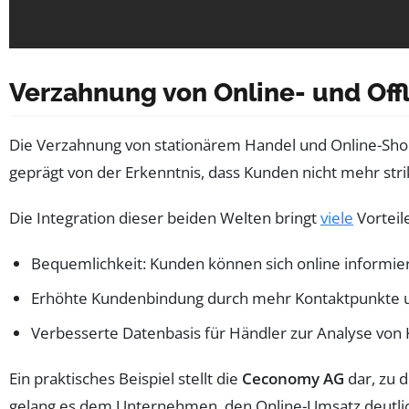
Verzahnung von Online- und Of
Die Verzahnung von stationärem Handel und Online-Sho
geprägt von der Erkenntnis, dass Kunden nicht mehr stri
Die Integration dieser beiden Welten bringt
viele
Vorteil
Bequemlichkeit: Kunden können sich online informier
Erhöhte Kundenbindung durch mehr Kontaktpunkte un
Verbesserte Datenbasis für Händler zur Analyse vo
Ein praktisches Beispiel stellt die
Ceconomy AG
dar, zu 
gelang es dem Unternehmen, den Online-Umsatz deutlich 