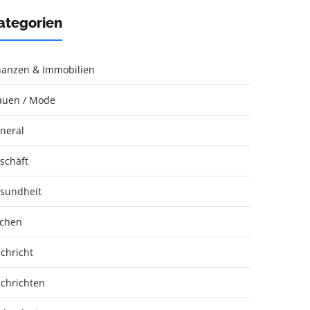
ategorien
nanzen & Immobilien
auen / Mode
neral
schäft
sundheit
chen
chricht
chrichten