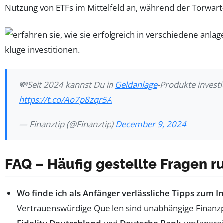
Nutzung von ETFs im Mittelfeld an, während der Torwart-
💸Seit 2024 kannst Du in
Geldanlage
-Produkte investi
https://t.co/Ao7p8zqr5A
— Finanztip (@Finanztip)
December 9, 2024
FAQ – Häufig gestellte Fragen r
Wo finde ich als Anfänger verlässliche Tipps zum I
Vertrauenswürdige Quellen sind unabhängige Finanz
Fidelity Deutschland
und
Deutsche Bank
umfangrei